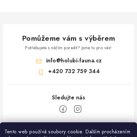
Pomůžeme vám s výběrem
Potřebujete s něčím poradit? Jsme tu pro vás!
info
@
holubi-fauna.cz
+420 732 759 344
Z
Tento web používá soubory cookie. Dalším procházením
á
PRODEJNA PŘEROV KRMIVA a ZAHRADA - VÝDEJNÍ MÍSTO