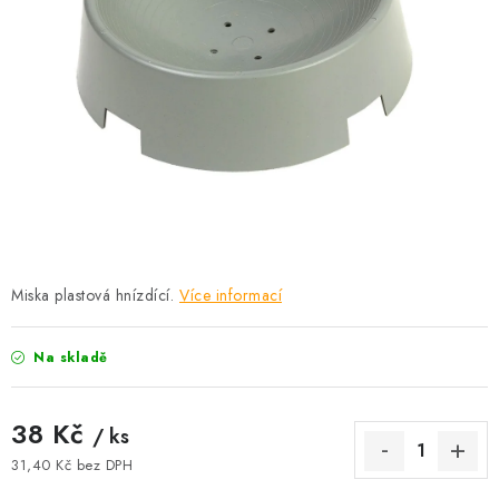
KRÁLÍCI A HLODAVCI
DRŮBEŽ
PSI A KOČKY
PRO ZAHRADKÁŘE
OSTATNÍ PRODUKTY
VÝPRODEJ
Miska plastová hnízdící.
Více informací
ZNAČKY
Na skladě
Slevy
Naše prodejna
Doprava a platba
38 Kč
/ ks
Detail objednávky
Velkoobchod
Obchodní podmínky
31,40 Kč bez DPH
Podmínky ochrany osobních údajů
Mapa serveru
Kontakt
Měrná cena: