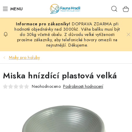
Přejít
Hleda
na
obsah
DOPRAVA ZDARMA při
PAPOUŠCI A EXOTI
hodnotě objednávky nad 3000kč. Váha balíku musí být
do 30kg včetně obalu. Z důvodu velké vytíženosti
prosíme zákazníky, aby telefonické hovory omezili na
ZRNINY A OBILOVINY
nejnutnější. Děkujeme.
MDM KRMIVA
Misky pro holuby
BLOG
Miska hnízdící plastová velká
KONTAKT
Neohodnoceno
Podrobnosti hodnocení
AKČNÍ NABÍDKY
HOLUBI