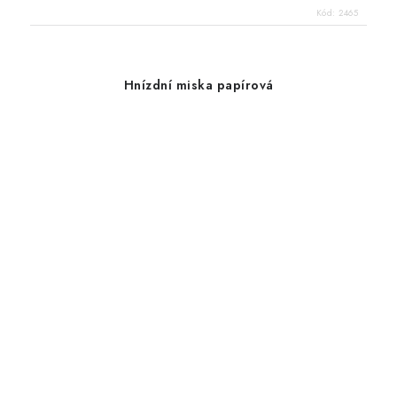
Kód:
2465
Hnízdní miska papírová