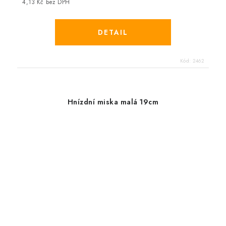
4,13 Kč bez DPH
Kód:
2462
Hnízdní miska malá 19cm