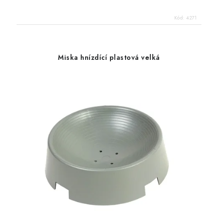
Kód:
4271
Miska hnízdící plastová velká