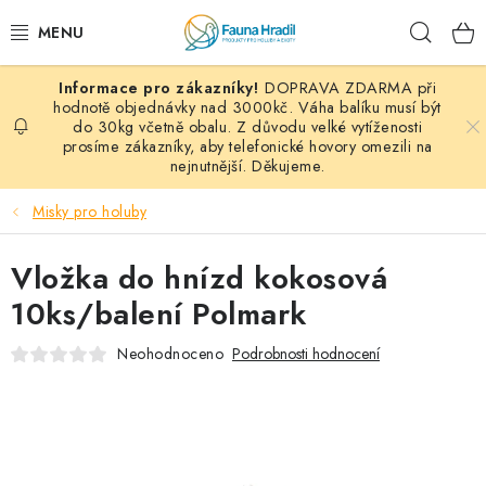
Přejít
Hleda
na
obsah
DOPRAVA ZDARMA při
PAPOUŠCI A EXOTI
hodnotě objednávky nad 3000kč. Váha balíku musí být
do 30kg včetně obalu. Z důvodu velké vytíženosti
prosíme zákazníky, aby telefonické hovory omezili na
ZRNINY A OBILOVINY
nejnutnější. Děkujeme.
MDM KRMIVA
Misky pro holuby
BLOG
Vložka do hnízd kokosová
10ks/balení Polmark
KONTAKT
Neohodnoceno
Podrobnosti hodnocení
AKČNÍ NABÍDKY
HOLUBI