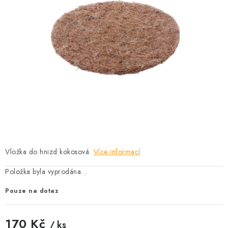
KRÁLÍCI A HLODAVCI
DRŮBEŽ
PSI A KOČKY
PRO ZAHRADKÁŘE
OSTATNÍ PRODUKTY
VÝPRODEJ
Vložka do hnizd kokosová.
Více informací
ZNAČKY
Položka byla vyprodána…
Slevy
Naše prodejna
Doprava a platba
Pouze na dotaz
Detail objednávky
Velkoobchod
Obchodní podmínky
170 Kč
Podmínky ochrany osobních údajů
Mapa serveru
Kontakt
/ ks