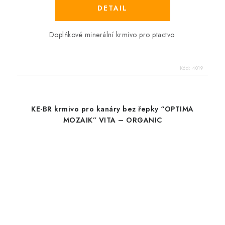
Doplńkové minerální krmivo pro ptactvo.
Kód:
4019
KE-BR krmivo pro kanáry bez řepky “OPTIMA
MOZAIK” VITA – ORGANIC