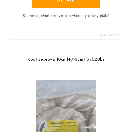
Suché vaječné krmivo pro všechny druhy ptáků
Kód:
4787/1 K
Kost sépiová 10cm(+/-3cm) bal.20ks