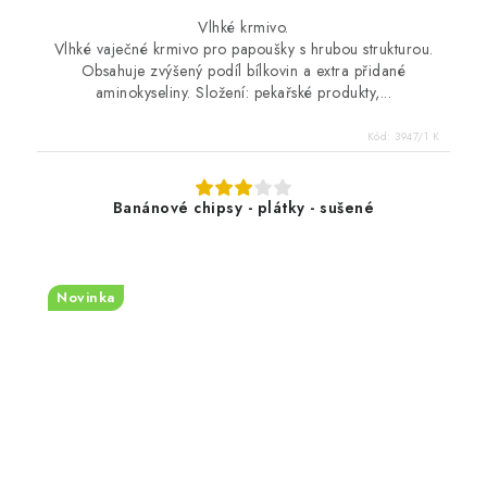
Vlhké krmivo.
Vlhké vaječné krmivo pro papoušky s hrubou strukturou.
Obsahuje zvýšený podíl bílkovin a extra přidané
aminokyseliny. Složení: pekařské produkty,...
Kód:
3947/1 K
Banánové chipsy - plátky - sušené
Novinka