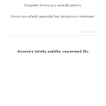
Kompletní krmivo pro exotické ptactvo.
Krmivo pro střední papoušky bez slunečnice s vitamínem.
Kód:
3789/5 K
Avicentra tyčinky andulka -vejce+med 2ks