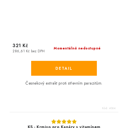
321 Kč
Momentálně nedostupné
286,61 Kč bez DPH
Česnekový extrakt proti střevním parazitům.
Kód:
4064
KS - Krmivo pro Kanáry s vitamínem