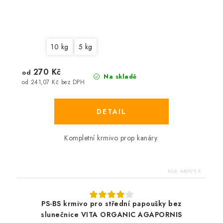
10 kg
5 kg
270 Kč
od
Na skladě
od 241,07 Kč bez DPH
Kompletní krmivo prop kanáry.
Kód:
4469/5 K
PS-BS krmivo pro střední papoušky bez
slunečnice VITA ORGANIC AGAPORNIS