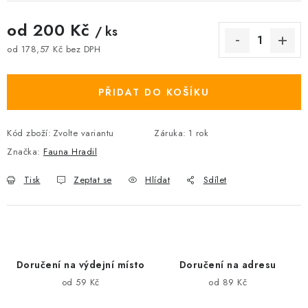
od
200 Kč
/ ks
od
178,57 Kč
bez DPH
Měrná cena:
PŘIDAT DO KOŠÍKU
Kód zboží:
Zvolte variantu
Záruka
:
1 rok
Značka:
Fauna Hradil
Tisk
Zeptat se
Hlídat
Sdílet
Doručení na výdejní místo
Doručení na adresu
od 59 Kč
od 89 Kč