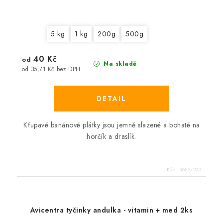
5 kg
1 kg
200g
500g
40 Kč
od
Na skladě
od 35,71 Kč bez DPH
Křupavé banánové plátky jsou jemně slazené a bohaté na
horčík a draslík.
Kód:
3622/200
Avicentra tyčinky andulka - vitamin + med 2ks