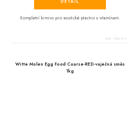
Kompletní krmivo pro exotické ptactvo s vitamínem.
Kód:
1094/5 K
Witte Molen Egg Food Coarse-RED-vaječná směs
1kg