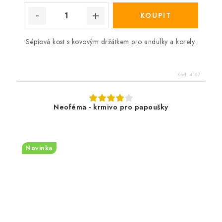
Sépiová kost s kovovým držátkem pro andulky a korely.
Kód:
4167
Neoféma - krmivo pro papoušky
Novinka