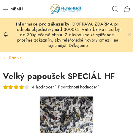
Přejít
Hleda
na
obsah
DOPRAVA ZDARMA při
PAPOUŠCI A EXOTI
hodnotě objednávky nad 3000kč. Váha balíku musí být
do 30kg včetně obalu. Z důvodu velké vytíženosti
prosíme zákazníky, aby telefonické hovory omezili na
ZRNINY A OBILOVINY
nejnutnější. Děkujeme.
MDM KRMIVA
Krmiva
BLOG
Velký papoušek SPECIÁL HF
KONTAKT
4 hodnocení
Podrobnosti hodnocení
AKČNÍ NABÍDKY
HOLUBI