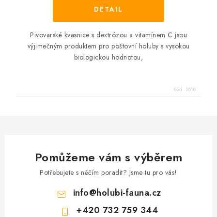
Pivovarské kvasnice s dextrózou a vitamínem C jsou
výjimečným produktem pro poštovní holuby s vysokou
biologickou hodnotou,
Kód:
3810
Pomůžeme vám s výběrem
Potřebujete s něčím poradit? Jsme tu pro vás!
info
@
holubi-fauna.cz
+420 732 759 344