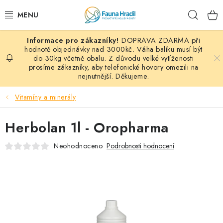
Přejít
Hleda
na
obsah
DOPRAVA ZDARMA při
PAPOUŠCI A EXOTI
hodnotě objednávky nad 3000kč. Váha balíku musí být
do 30kg včetně obalu. Z důvodu velké vytíženosti
prosíme zákazníky, aby telefonické hovory omezili na
ZRNINY A OBILOVINY
nejnutnější. Děkujeme.
MDM KRMIVA
Vitamíny a minerály
BLOG
Herbolan 1l - Oropharma
KONTAKT
Neohodnoceno
Podrobnosti hodnocení
AKČNÍ NABÍDKY
HOLUBI