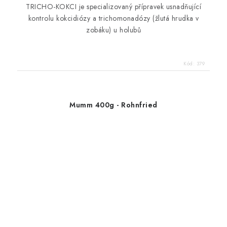
TRICHO-KOKCI
je specializovaný přípravek usnadňující
kontrolu kokcidiózy a trichomonadózy (žlutá hrudka v
zobáku) u holubů
Kód:
379
Mumm 400g - Rohnfried