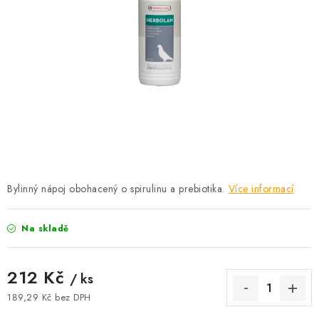
KRÁLÍCI A HLODAVCI
DRŮBEŽ
PSI A KOČKY
PRO ZAHRADKÁŘE
OSTATNÍ PRODUKTY
VÝPRODEJ
Bylinný nápoj obohacený o spirulinu a prebiotika.
Více informací
ZNAČKY
Na skladě
Slevy
Naše prodejna
Doprava a platba
212 Kč
/ ks
Detail objednávky
Velkoobchod
Obchodní podmínky
189,29 Kč bez DPH
Podmínky ochrany osobních údajů
Mapa serveru
Kontakt
Měrná cena: